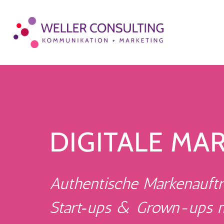
Zum
Inhalt
springen
DIGITALE MA
Authentische Markenauftri
Start‑ups & Grown-ups m