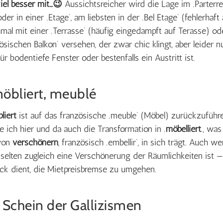
viel besser mit…😉
Aussichtsreicher wird die Lage im ‚Parterre‘
der in einer ‚Etage‘, am liebsten in der ‚Bel Etage‘ (fehlerhaft
hmal mit einer ‚Terrasse‘ (häufig eingedampft auf Terasse) o
sischen Balkon‘ versehen, der zwar chic klingt, aber leider n
r bodentiefe Fenster oder bestenfalls ein Austritt ist.
möbliert, meublé
liert
ist auf das französische ‚meuble‘ (Möbel) zurückzuführ
te ich hier und da auch die Transformation in ‚
möbelliert
‚, was
 von
verschönern
, französisch ‚embellir‘, in sich trägt. Auch w
 selten zugleich eine Verschönerung der Räumlichkeiten ist —
k dient, die Mietpreisbremse zu umgehen.
 Schein der Gallizismen