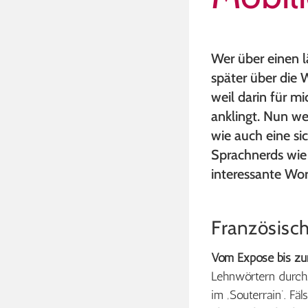
Wer über einen l
später über die Wo
weil darin für mi
anklingt. Nun we
wie auch eine s
Sprachnerds wie
interessante Wo
Französisch
Vom Exposé bis zur
Lehnwörtern durchz
im ‚Souterrain‘. Fä