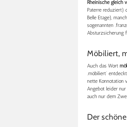
Rheinische gleich 
Paterre reduziert) o
Belle Etage), manc
sogenannten ‚franzö
Absturzsicherung fü
Möbiliert, 
Auch das Wort
möb
‚möbiliert‘ entdeck
nette Konnotation
Angebot leider nur
auch nur dem Zwec
Der schöne