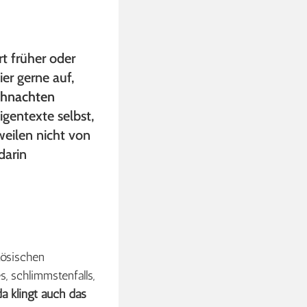
t früher oder
ier gerne auf,
hnachten
gentexte selbst,
eilen nicht von
darin
zösischen
, schlimmstenfalls,
da klingt auch das