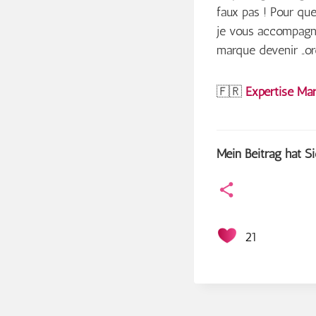
faux pas ! Pour qu
je vous accompagne
marque devenir „ord
🇫🇷
Expertise Ma
Mein Beitrag hat Si
21