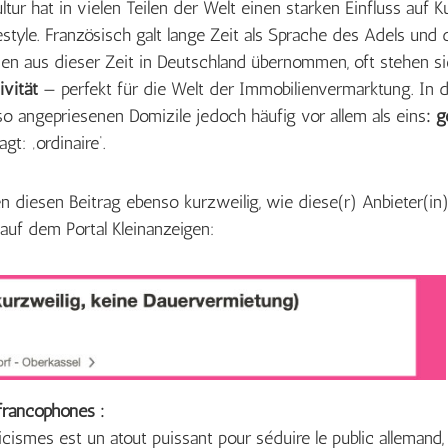
ltur hat in vielen Teilen der Welt einen starken Einfluss auf K
estyle. Französisch galt lange Zeit als Sprache des Adels und 
den aus dieser Zeit in Deutschland übernommen, oft stehen s
ivität
— perfekt für die Welt der Immobilienvermarktung. In de
so angepriesenen Domizile jedoch häufig vor allem als eins
: 
gt: ‚ordinaire‘.
en diesen Beitrag ebenso kurzweilig, wie diese(r) Anbieter(in)
uf dem Portal Kleinanzeigen:
francophones :
licismes est un atout puissant pour séduire le public allemand,