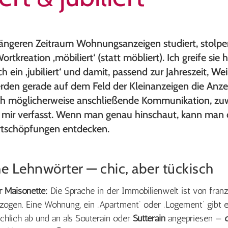
ängeren Zeitraum Wohnungsanzeigen studiert, stolper
rtkreation ‚möbiliert‘ (statt möbliert). Ich greife sie h
ch ein ‚jubiliert‘ und damit, passend zur Jahreszeit,
Wei
rden gerade auf dem Feld der Kleinanzeigen die Anzei
ich möglicherweise anschließende Kommunikation, zuw
 mir verfasst. Wenn man genau hinschaut, kann man 
rtschöpfungen entdecken.
e Lehnwörter — chic, aber tückisch
 Maisonette:
Die Sprache in der Immobilienwelt ist von fran
ogen. Eine Wohnung, ein ‚Apartment‘ oder ‚Logement‘ gibt es
lschlich ab und an als Souterain oder
Sutterain
angepriesen —