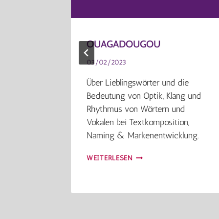
OUAGADOUGOU
03/02/2023
le
Über Lieblingswörter und die
ve
Bedeutung von Optik, Klang und
en,
Rhythmus von Wörtern und
 mit
Vokalen bei Textkomposition,
 lässt.
Naming & Markenentwicklung.
OUAGADOUGOU
WEITERLESEN