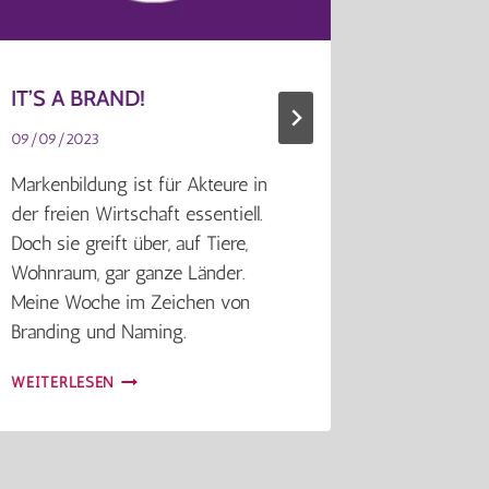
IT’S A BRAND!
#GERN
09/09/2023
30/04/202
Markenbildung ist für Akteure in
Du oder S
der freien Wirtschaft essentiell.
Digitalis
Doch sie greift über, auf Tiere,
„Du“. Was
Wohnraum, gar ganze Länder.
neues Mit
Meine Woche im Zeichen von
Kulturen l
Branding und Naming.
WEITERLE
IT’S
WEITERLESEN
A
BRAND!