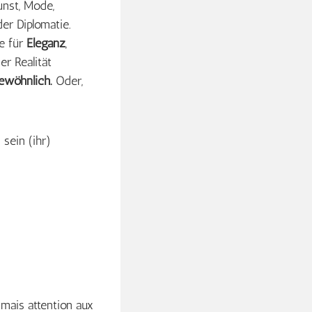
unst, Mode,
der Diplomatie.
ie für
Eleganz
,
r Realität
gewöhnlich.
Oder,
 sein (ihr)
 mais attention aux