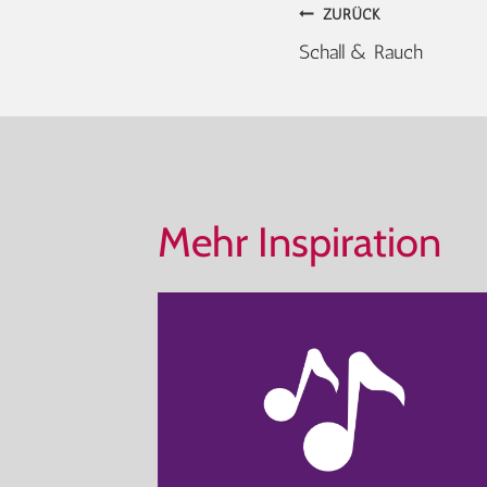
Beitragsna
ZURÜCK
Schall & Rauch
Mehr Inspiration