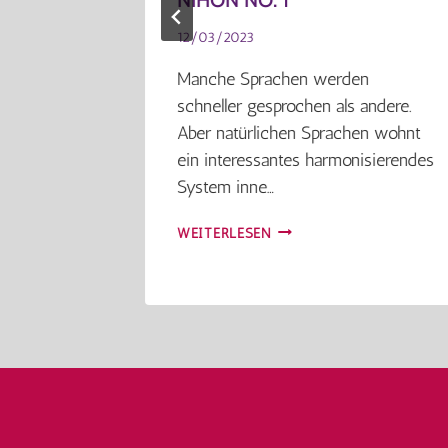
12/03/2023
ernweh‘,
Manche Sprachen werden
sche
schneller gesprochen als andere.
er ein
Aber natürlichen Sprachen wohnt
utsches
ein interessantes harmonisierendes
System inne…
NIHON
WEITERLESEN
NO.
1