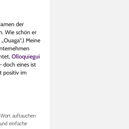
Namen der
h. Wie schön er
 „Ouaga“.) Meine
unternehmen
htet,
Olloquiegui
 doch eines ist
 positiv im
 Wort auftauchen
 und einfache