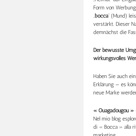
Form von Werbung. Z
„
bocca
“ (Mund) lei
verstärkt. Dieser 
demnächst die Fass
Der bewusste Umgan
wirkungsvolles We
Haben Sie auch ein
Erklärung — es kön
neue Marke werde
« Ouagadougou » –
Nel mio blog esplor
di « Bocca » alla r
marketing.