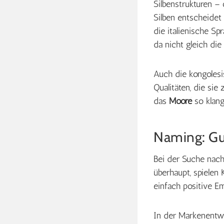
Silbenstrukturen –
Silben entscheidet 
die italienische Sp
da nicht gleich di
Auch die kongoles
Qualitäten, die sie
das
Mooré
so klang
Naming: Gu
Bei der Suche nach
überhaupt, spielen
einfach positive 
In der Markenentwi