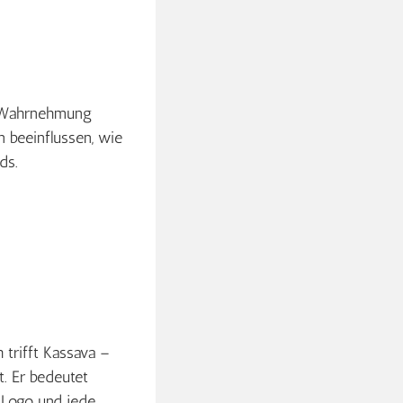
re Wahrnehmung
 beeinflussen, wie
ds.
 trifft Kassava –
. Er bedeutet
s Logo und jede