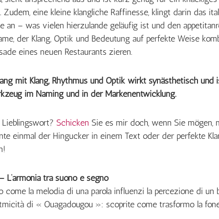
udem, eine kleine klangliche Raffinesse, klingt darin das ita
se an – was vielen hierzulande geläufig ist und den appetita
Name, der Klang, Optik und Bedeutung auf perfekte Weise kombi
ade eines neuen Restaurants zieren.
g mit Klang, Rhythmus und Optik wirkt synästhetisch und is
rkzeug im Naming und in der Markenentwicklung.
 Lieblingswort?
Schicken
Sie es mir doch, wenn Sie mögen, m
nte einmal der Hingucker in einem Text oder der perfekte Kla
n!
 L’armonia tra suono e segno
o come la melodia di una parola influenzi la percezione di un b
itmicità di « Ouagadougou »: scoprite come trasformo la fonet